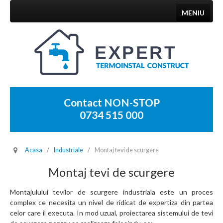
MENIU
ACASA
SANITARE
TERMICE
INDUSTRIALE
Contact NON-STOP
FINISAJE INTERIOARE
0734 515 000
INTERVENTII
PRETURI
Acasa
/
Industriale
/
Montaj tevi de scurgere
Montaj tevi de scurgere
Montajulului tevilor de scurgere industriala este un proces
complex ce necesita un nivel de ridicat de expertiza din partea
celor care il executa. In mod uzual, proiectarea sistemului de tevi