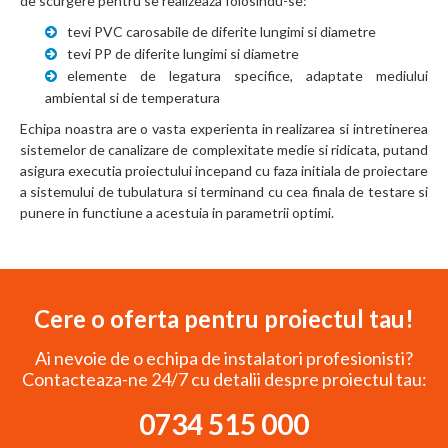
de scurgere pentru se realizeaza folosindu-se:
tevi PVC carosabile de diferite lungimi si diametre
tevi PP de diferite lungimi si diametre
elemente de legatura specifice, adaptate mediului
ambiental si de temperatura
Echipa noastra are o vasta experienta in realizarea si intretinerea
sistemelor de canalizare de complexitate medie si ridicata, putand
asigura executia proiectului incepand cu faza initiala de proiectare
a sistemului de tubulatura si terminand cu cea finala de testare si
punere in functiune a acestuia in parametrii optimi.
Cere o oferta pentru proiectul tau!
Ai nevoie de o echipa de instalatori profesionisti?
Contacteaza-ne 24/7 cu detalii despre proiectul tau:
0734 515 000